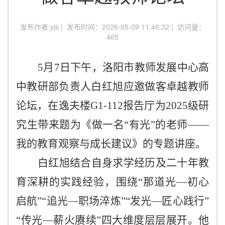
发布作者:yjs | 发布时间：2026-05-09 11:46:32 | 访问量：
465
5月7日下午，洛阳市教师发展中心高
中教研部负责人白红旭应邀做客卓越教师
论坛，在逸夫楼G1-112报告厅为2025级研
究生带来题为《做一名“有光”的老师——
我的教育观察与成长建议》的专题讲座。
白红旭结合自身求学经历及二十年教
育深耕的实践经验，围绕
“那道光—初心
启航”“追光—职场淬炼”“发光—匠心践行”
“传光—薪火赓续”四大维度层层展开。他