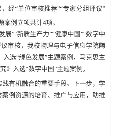
果，
经
“单位审核推荐”“专家分组评议”
题案例
立项共计
4项。
发展
”“
新质生产力
”“
健康中国
”“
数字中
评议审核，
我校
物理与电子信息学院陶
》入选“
绿色发展
”主题案例
，马克思主
究》入选“
数字中国
”主题案例。
实践有机融合
的重要手段。
下一步，
学
秀案例
资源的
培育
、
推广与应用，
助推