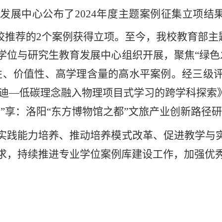
育发展中心公
布
了
202
4
年度主题案例
征集
立项
结
校推荐的
2个案例获得立项。至今，我校
教育部主
学位与研究生教育发展中心
组织开展，
聚焦
“
绿色
性、价值性、高
学理含量的高水平案例
。
经三级
迪
—低碳理念融入物理项目式学习的跨学科探索
浸”享：洛阳“东方博物馆之都”文旅产业创新路径研
实践能力培养、推动培养模式改革
、
促进教学与
求
，持续
推进专业学位
案例库建设工作
，加强优