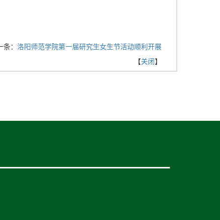
一条：
洛阳师范学院第一届研究生女生节活动顺利开展
【
关闭
】