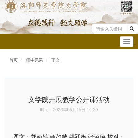
Toggl
navig
首页
师生风采
正文
文学院开展教学公开课活动
时间：2026年05月15日 10:30
图文：郭娅婷 靳如越 姚廷梅 张璐瑛 校对：