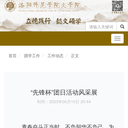
Toggl
navig
首页
团学工作
工作动态
正文
“先锋杯”团日活动风采展
时间：2023年06月10日 20:44
青春奋斗正当时，不负韶华不负己。为