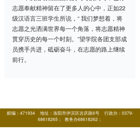
志愿奉献精神留在了更多人的心中，正如22
级汉语言三班学生所说，“ 我们梦想着，将
志愿之光洒满世界每一个角落，将志愿精神
贯穿历史的每一个时刻。”望学院各团支部成
员携手共进，砥砺奋斗，在志愿的路上继续
前行。
邮编：471934 地址：洛阳市伊滨区吉庆路6号 行政办：0379-
68618265； 教务办68618262；
团学就业办68618261； 党委办68618650； 国培办68618571； 资料
室68618263