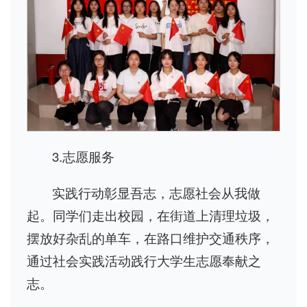
3.志愿服务
实践行动彰显吾志，志愿社会从我做
起。同学们走出校园，在街道上清理垃圾，
摆放好杂乱的单车，在路口维护交通秩序，
通过社会实践活动践行大学生志愿奉献之
志。