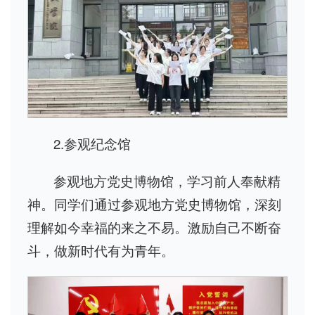
2.参观纪念馆
参观地方党史博物馆，学习前人奉献精
神。同学们通过参观地方党史博物馆，深刻
理解如今幸福的来之不易。激励自己不断奋
斗，做新时代有为青年。