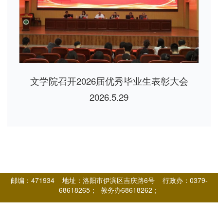
文学院召开2026届优秀毕业生表彰大会
2026.5.29
邮编：471934 地址：洛阳市伊滨区吉庆路6号 行政办：0379-
68618265； 教务办68618262；
团学就业办68618261； 党委办68618650； 国培办68618571； 资料
室68618263