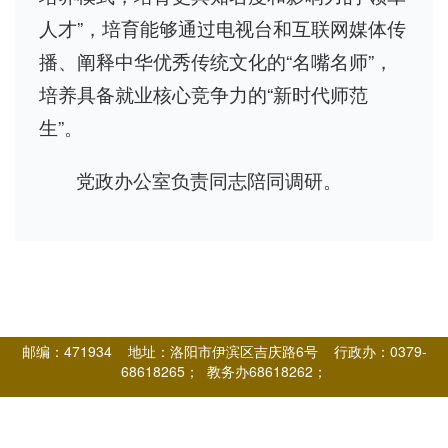
人才”，培育能够通过电视台和互联网媒体传
播、阐释中华优秀传统文化的“名嘴名师”，
培养具备就业核心竞争力的“新时代师范
生”。
党政办公室负责同志陪同调研。
邮编：471934 地址：洛阳市伊滨区吉庆路6号 行政办：0379-
68618265； 教务办68618262；
团学就业办68618261； 党委办68618650； 国培办68618571； 资料
室68618263