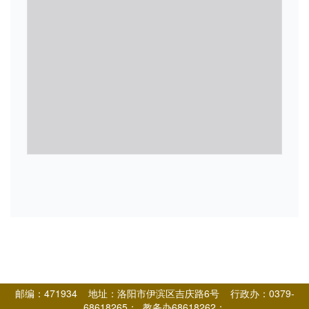
邮编：471934 地址：洛阳市伊滨区吉庆路6号 行政办：0379-
68618265； 教务办68618262；