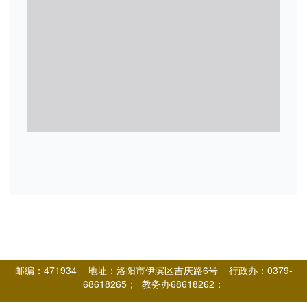
邮编：471934 地址：洛阳市伊滨区吉庆路6号 行政办：0379-
68618265； 教务办68618262；