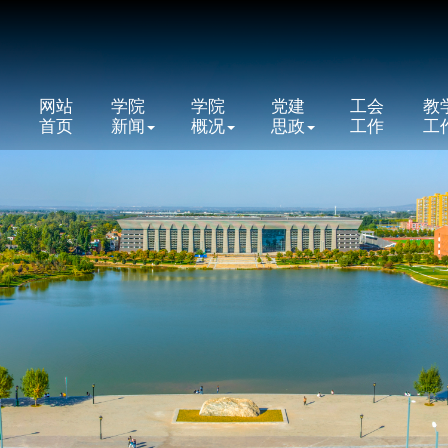
网站
学院
学院
党建
工会
教
首页
新闻
概况
思政
工作
工