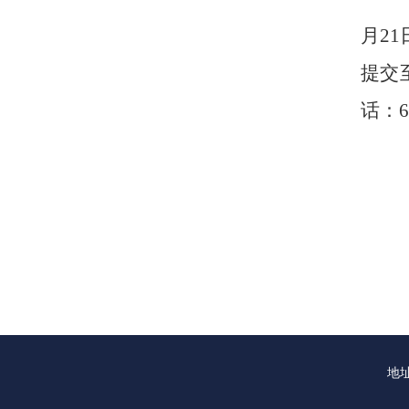
月2
提交
话：6
地址