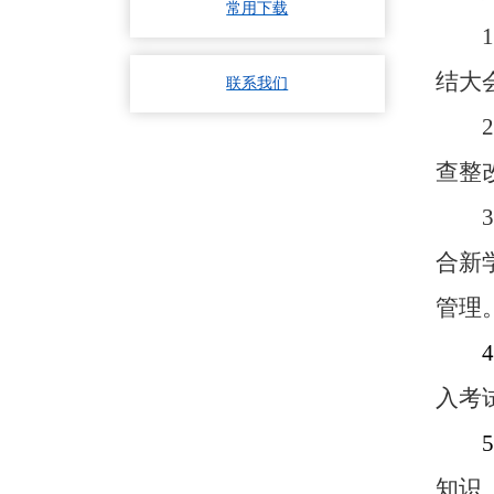
常用下载
结大
联系我们
查整
合新
管理
入考
知识