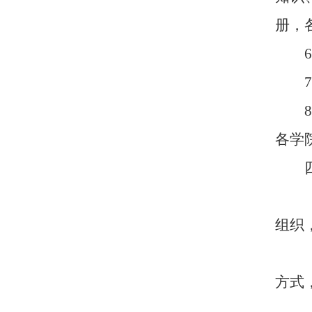
册，
8
各学
组织
方式