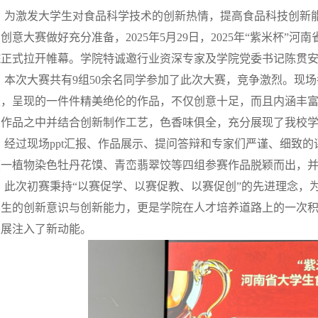
为激发大学生对食品科学技术的创新热情，提高食品科技创新能力
创意大赛做好充分准备，2025年5月29日，2025年“紫米杯
院正式拉开帷幕。学院特诚邀行业资深专家及学院党委书记陈贯
本次大赛共有9组50余名同学参加了此次大赛，竞争激烈。现
墨，呈现的一件件精美绝伦的作品，不仅创意十足，而且内涵丰
到作品之中并结合创新制作工艺，色香味俱全，充分展现了我校
经过现场ppt汇报、作品展示、提问答辩和专家们严谨、细致的
馍一植物染色牡丹花馍、青峦翡翠饺等四组参赛作品脱颖而出，
此次初赛秉持“以赛促学、以赛促教、以赛促创”的先进理念，
学生的创新意识与创新能力，更是学院在人才培养道路上的一次
发展注入了新动能。