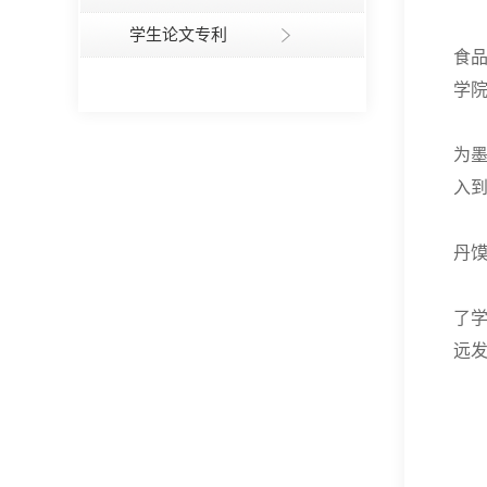
学生论文专利
食品
学
为
入
丹
了
远