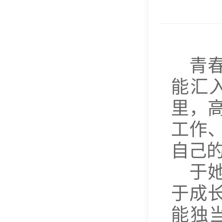
青
能汇
里，
工作
自己
于
于成
能独