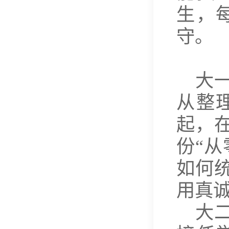
生，
守。
大
从整
起，
份“
如何
用真
大