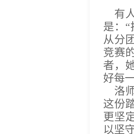
有
是：
从分
竞赛
者，
好每
洛
这份
更坚
以坚