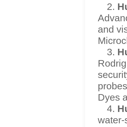
2.
H
Advanc
and vi
Microc
3.
H
Rodrig
securit
probes
Dyes 
4.
H
water-