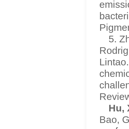
emissi
bacter
Pigme
5. Z
Rodrig
Lintao
chemic
challe
Revie
Hu,
Bao, G