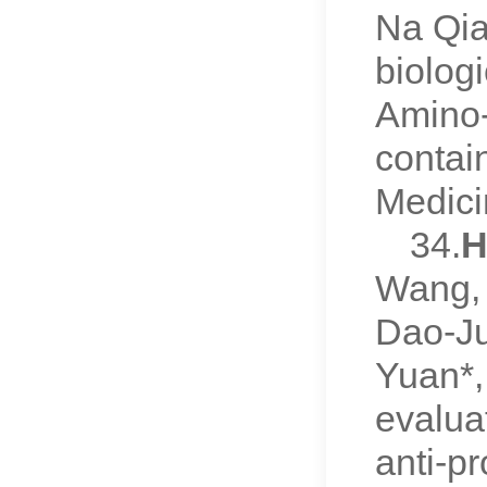
Na Qia
biolog
Amino
contai
Medici
34.
H
Wang, 
Dao-Ju
Yuan*,
evaluat
anti-p