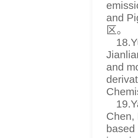
emissi
and Pi
区。
18.Y
Jianlia
and mo
derivat
Chemis
19.Y
Chen,
based 