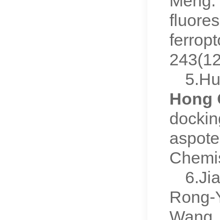
Meng. 
fluore
ferrop
243(1
5.Hu
Hong 
dockin
aspote
Chemis
6.Ji
Rong-Y
Wang