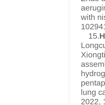
aerugi
with ni
10294
15.
H
Longcu
Xiongt
assemb
hydrog
pentap
lung c
2022,