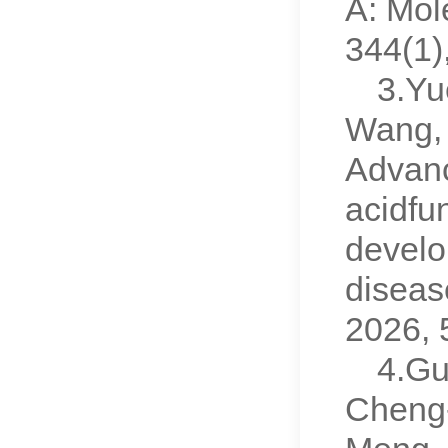
A: Mol
344(1
3.Yu
Wang, 
Advanc
acidfun
develo
diseas
2026,
4.Gu
Cheng