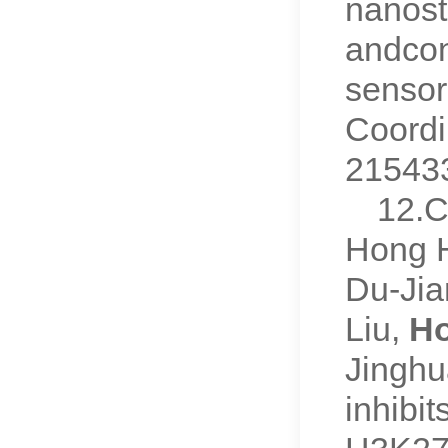
nanost
andcon
sensor
Coordi
21543
12.C
Hong H
Du-Jia
Liu,
H
Jinghu
inhibi