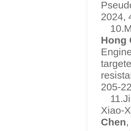
Pseudo
2024,
10.M
Hong 
Engine
target
resist
205-2
11.J
Xiao-X
Chen
,