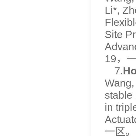
Li*, Z
Flexib
Site P
Advanc
19，
7.
Ho
Wang, 
stable 
in tri
Actuat
一区。