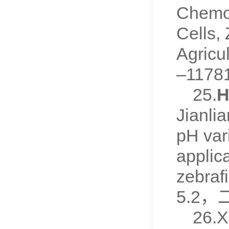
Chemos
Cells,
Agricu
–1178
25.
H
Jianli
pH vari
applica
zebraf
5.2
26.X