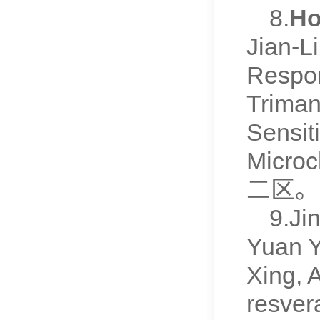
8.
Ho
Jian-L
Respon
Triman
Sensit
Microc
二区。
9.Ji
Yuan Y
Xing, 
resvera