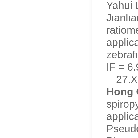
Yahui 
Jianli
ratiom
applica
zebraf
IF =
27.X
Hong 
spirop
applica
Pseudo