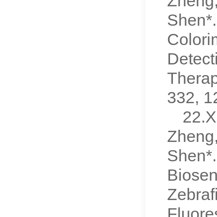
Zheng,
Shen*.
Colori
Detect
Therap
332, 
22.X
Zheng,
Shen*.
Biosen
Zebraf
Fluore