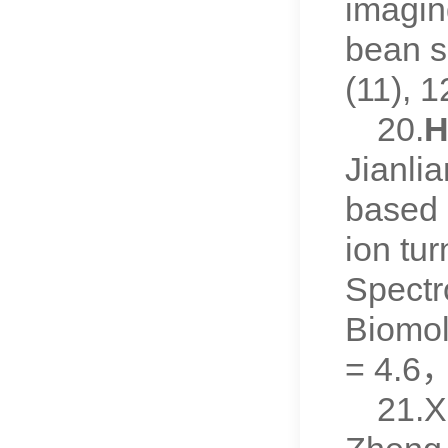
imaging
bean s
(11),
20.
H
Jianli
based 
ion tur
Spectr
Biomol
= 4.
21.X