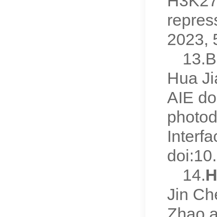
H3K27m
repress
2023,
13.B
Hua Ji
AIE do
photod
Interf
doi:10
14.
H
Jin Ch
Zhao a