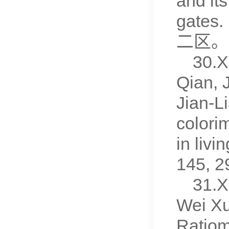
and it
gates.
二区。
30.X
Qian, 
Jian-L
colori
in livi
145, 
31.X
Wei Xu
Ratiom