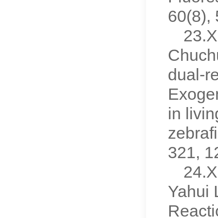
60(8)
23.X
Chuch
dual-r
Exogen
in liv
zebraf
321, 
24.X
Yahui 
Reacti