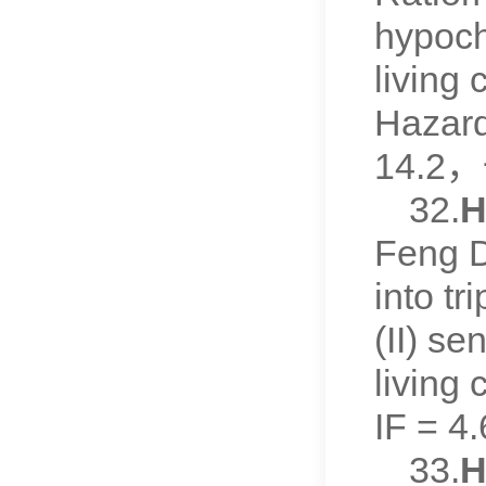
hypoch
living 
Hazard
14.2
32.
H
Feng D
into t
(II) s
living
IF =
33.
H