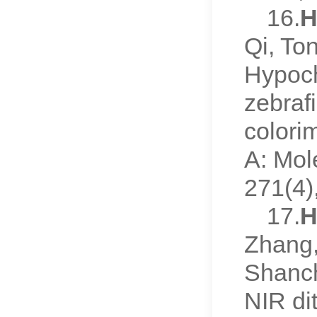
16.
H
Qi, To
Hypochl
zebrafi
colori
A: Mol
271(4
17.
H
Zhang,
Shanch
NIR di