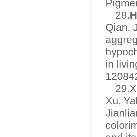
Pigmen
28.
H
Qian, 
aggreg
hypoch
in livi
12084
29.X
Xu, Ya
Jianli
colorim