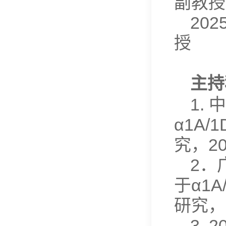
副教授
20
授
主持
1.
α1A
究，20
2．
于α1
研究，2
3.