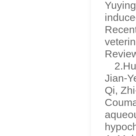
Yuying
induce
Recent
veteri
Revie
2.Hu
Jian-Y
Qi, Zh
Coumar
aqueou
hypochl