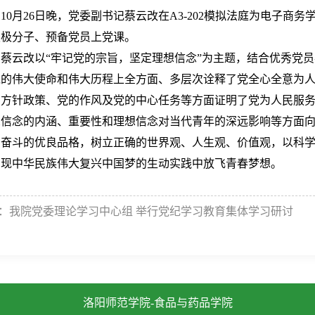
10月26日晚，党委副书记蔡云改在A3-202模拟法庭为电子商
积极分子、预备党员上党课。
蔡云改以“牢记党的宗旨，坚定理想信念”为主题，结合优秀党
党的伟大使命和伟大历程上全方面、多层次诠释了党全心全意为
、方针政策、党的作风及党的中心任务等方面证明了党为人民服
想信念的内涵、重要性和理想信念对当代青年的深远影响等方面
苦奋斗的优良品格，树立正确的世界观、人生观、价值观，以科
实现中华民族伟大复兴中国梦的生动实践中放飞青春梦想。
：
我院党委理论学习中心组 举行党纪学习教育集体学习研讨
洛阳师范学院-食品与药品学院