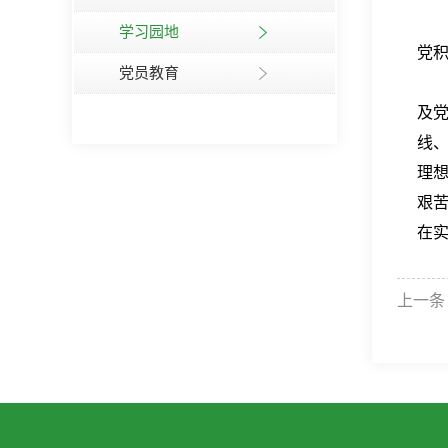
学习园地
党
党员教育
及
线
理
艰
在
上一条