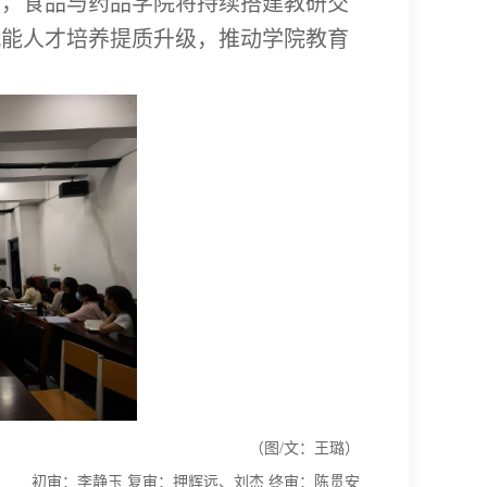
步，食品与药品学院将持续搭建教研交
赋能人才培养提质升级，推动学院教育
（图/文：王璐）
初审：李静玉 复审：押辉远、刘杰 终审：陈贯安