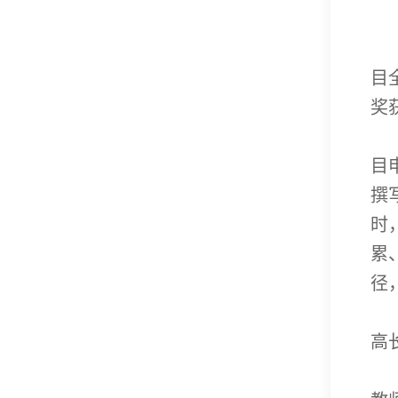
目
奖
目
撰
时
累
径
高