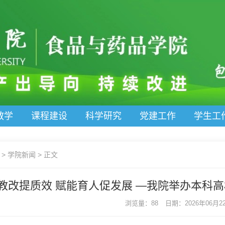
教学
课程建设
科学研究
党建工作
学生工
>
学院新闻
>
正文
教改提质效 赋能育人促发展 —我院举办本科
浏览量：88
日期：2026年06月22日