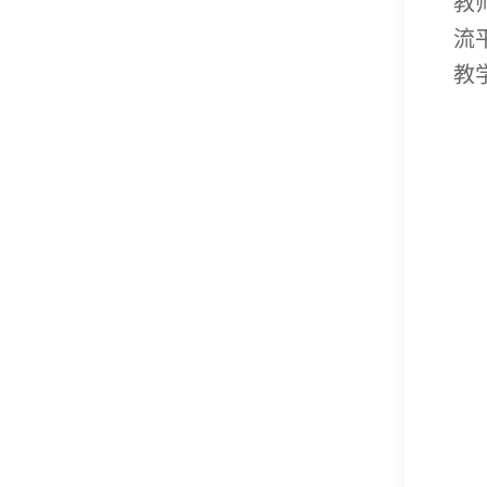
教
流
教