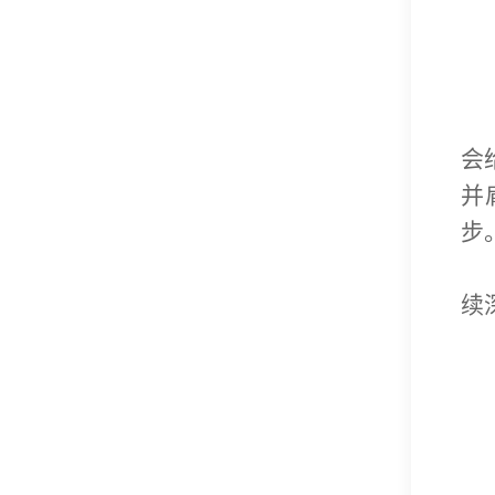
会
并
步
续