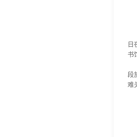
日
书
段
难