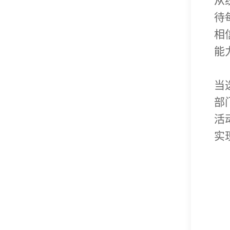
从
待
相
能
当
部
活
实