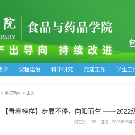
教学
课程建设
科学研究
党建工作
学生工
>
学院新闻
>
正文
【青春榜样】步履不停，向阳而生 ——202
浏览量：109
日期：2026年06月01