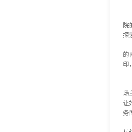
院
探
的
印
场
让
务