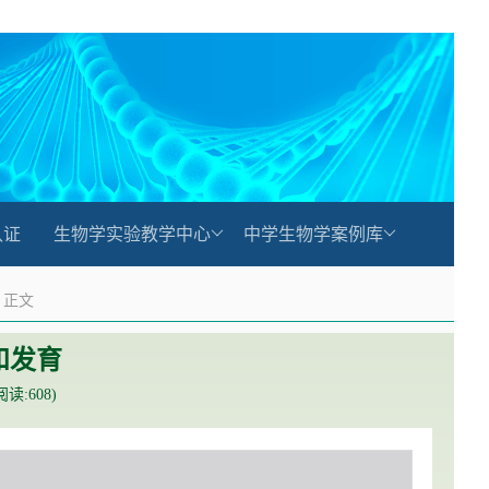
认证
生物学实验教学中心
中学生物学案例库
正文
殖和发育
(阅读:
608
)