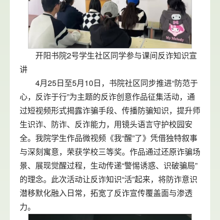
开阳书院2号学生社区同学参与课间反诈知识宣
讲
4月25日至5月10日，书院社区同步推进“防范于
心，反诈于行”为主题的反诈创意作品征集活动，通
过短视频形式揭露诈骗手段、传播防骗知识，提升师
生识诈、防诈、反诈能力，用镜头语言守护校园安
全。我院学生作品微视频《我“醒”了》凭借独特叙事
与深刻寓意，荣获学校三等奖。作品通过还原诈骗场
景、展现觉醒过程，生动传递“警惕诱惑、识破骗局”
的理念。此次活动让反诈知识“活”起来，将防诈意识
潜移默化融入日常，拓宽了反诈宣传覆盖面与渗透
力。