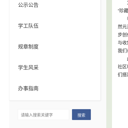
公示公告
“珍
学工队伍
然元
步创
与收
规章制度
我们
社区
学生风采
们搭
办事指南
搜索