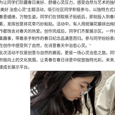
为让同学们珍藏春日美好、舒缓心灵压力，感受自然与艺术的独特
藏美好 治愈心灵”主题活动，吸引社区同学积极参与，以独特方
春意缱绻，万物生姿。同学们在领取瓶子贴纸后，即刻投入到春
素，发挥创意将花草巧妙粘贴。活动中，有人用斑斓花瓣拼出绚
作都饱含对春天的热爱。创作完成后，同学们齐聚展示区。一件
集趣事，带着亲手制作的春日纪念品满意而归。参与同学纷纷表
在创作中感受到了自然，在诗意春天中治愈心灵。”
此次活动不仅是创意与自然的邂逅，更是一场心灵治愈之旅。同
积极向上的文化氛围，让青春在春日诗意中绽放独特光彩。未来
建成长展示平台。