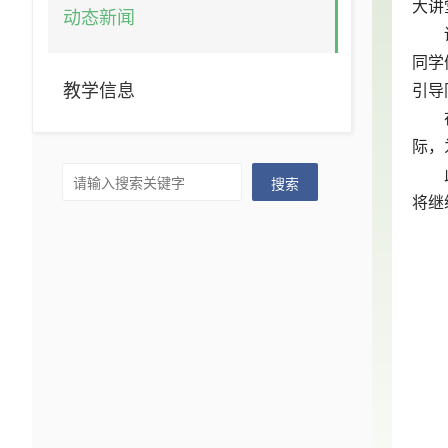
大讲
动态新闻
同学
教学信息
引导
际，
搜索
将继