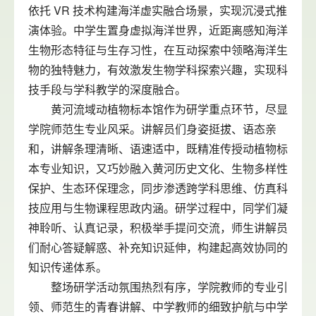
依托 VR 技术构建海洋虚实融合场景，实现沉浸式推
演体验。中学生置身虚拟海洋世界，近距离感知海洋
生物形态特征与生存习性，在互动探索中领略海洋生
物的独特魅力，有效激发生物学科探索兴趣，实现科
技手段与学科教学的深度融合。
黄河流域动植物标本馆作为研学重点环节，尽显
学院师范生专业风采。讲解员们身姿挺拔、语态亲
和，讲解条理清晰、语速适中，既精准传授动植物标
本专业知识，又巧妙融入黄河历史文化、生物多样性
保护、生态环保理念，同步渗透跨学科思维、仿真科
技应用与生物课程思政内涵。研学过程中，同学们凝
神聆听、认真记录，积极举手提问交流，师生讲解员
们耐心答疑解惑、补充知识延伸，构建起高效协同的
知识传递体系。
整场研学活动氛围热烈有序，学院教师的专业引
领、师范生的青春讲解、中学教师的细致护航与中学