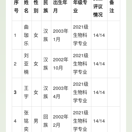
序
姓
性
民
出生年
年级专
备
评议
号
名
别
族
月
业
注
情况
曲
2021级
汉
2003年
1
珈
女
生物科
14/14
族
1月
乐
学专业
刘
2021级
汉
2002年
2
亚
女
生物科
14/14
族
10月
楠
学专业
2021级
王
汉
2003年
3
女
生物科
14/14
宇
族
4月
学专业
张
2021级
回
2002年
4
铭
男
生物科
14/14
族
2月
奕
学专业