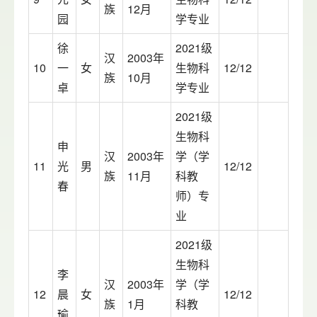
族
12月
园
学专业
徐
2021级
汉
2003年
10
一
女
生物科
12/12
族
10月
卓
学专业
2021级
生物科
申
汉
2003年
学（学
11
光
男
12/12
族
11月
科教
春
师）专
业
2021级
生物科
李
汉
2003年
学（学
12
晨
女
12/12
族
1月
科教
瑜