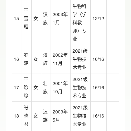
生物科
王
汉
2003年
学（学
15
雪
女
12/12
族
1月
科教
雁
师）专
业
2021级
罗
汉
2002年
16
女
生物技
16/16
婕
族
11月
术专业
王
2021级
壮
2001年
17
珍
女
生物技
16/16
族
10月
珍
术专业
张
2021级
汉
2003年
18
晓
女
生物技
16/16
族
5月
君
术专业