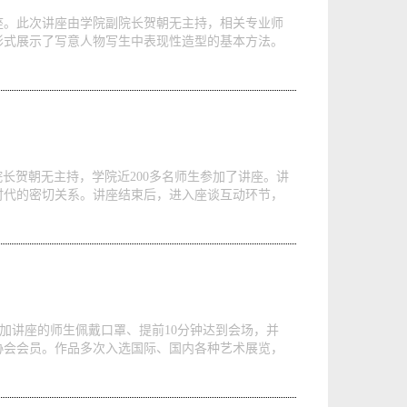
题讲座。此次讲座由学院副院长贺朝无主持，相关专业师
形式展示了写意人物写生中表现性造型的基本方法。
院长贺朝无主持，学院近200多名师生参加了讲座。讲
时代的密切关系。讲座结束后，进入座谈互动环节，
请参加讲座的师生佩戴口罩、提前10分钟达到会场，并
协会会员。作品多次入选国际、国内各种艺术展览，