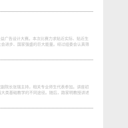
公益广告设计大赛。本次比赛力求贴近实际、贴近生
社会进步、国家强盛的巨大能量。经过组委会认真筛
由学院副院长张瑞主持，相关专业师生代表参加。讲座初
两大类基础教学的不同途径。随后，路家明教授讲述