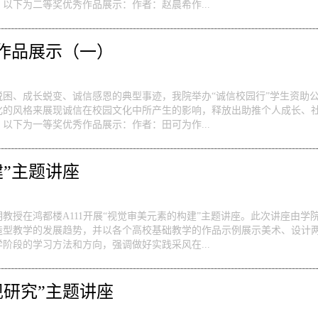
。以下为二等奖优秀作品展示：作者：赵晨希作...
秀作品展示（一）
困、成长蜕变、诚信感恩的典型事迹，我院举办“诚信校园行”学生资助
化的风格来展现诚信在校园文化中所产生的影响，释放出助推个人成长、
。以下为一等奖优秀作品展示：作者：田可为作...
”主题讲座
路家明教授在鸿都楼A111开展“视觉审美元素的构建”主题讲座。此次讲座
造型教学的发展趋势，并以各个高校基础教学的作品示例展示美术、设计
阶段的学习方法和方向，强调做好实践采风在...
现研究”主题讲座