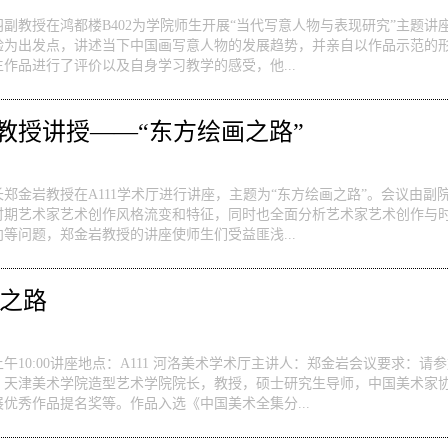
窦良羽副教授在鸿都楼B402为学院师生开展“当代写意人物与表现研究”主
验为出发点，讲述当下中国画写意人物的发展趋势，并亲自以作品示范的
作品进行了评价以及自身学习教学的感受，他...
教授讲授——“东方绘画之路”
郑金岩教授在A111学术厅进行讲座，主题为“东方绘画之路”。会议由副
时期艺术家艺术创作风格流变和特征，同时也全面分析艺术家艺术创作与
等问题，郑金岩教授的讲座使师生们受益匪浅...
画之路
上午10:00讲座地点：A111 河洛美术学术厅主讲人：郑金岩会议要求：
，天津美术学院造型艺术学院院长，教授，硕士研究生导师，中国美术家
优秀作品提名奖等。作品入选《中国美术全集分...