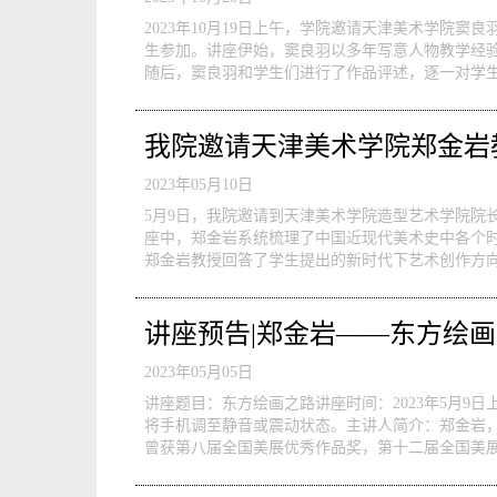
2023年10月19日上午，学院邀请天津美术学院
生参加。讲座伊始，窦良羽以多年写意人物教学经
随后，窦良羽和学生们进行了作品评述，逐一对学生
我院邀请天津美术学院郑金岩
2023年05月10日
5月9日，我院邀请到天津美术学院造型艺术学院院长
座中，郑金岩系统梳理了中国近现代美术史中各个
郑金岩教授回答了学生提出的新时代下艺术创作方向
讲座预告|郑金岩——东方绘
2023年05月05日
讲座题目：东方绘画之路讲座时间：2023年5月9日
将手机调至静音或震动状态。主讲人简介：郑金岩
曾获第八届全国美展优秀作品奖，第十二届全国美展