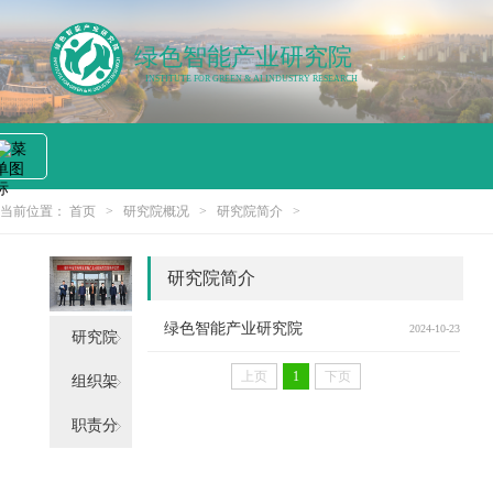
绿色智能产业研究院
INSTITUTE FOR GREEN & AI INDUSTRY RESEARCH
首页
研究院
党建园
科学研
交流合
分析测
依托学
服务指
概况
地
究
作
试
院
南
当前位置：
首页
>
研究院概况
>
研究院简介
>
首页
研究院概况
研究院简介
党建园地
绿色智能产业研究院
2024-10-23
研究院
上页
1
下页
简介
组织架
科学研究
构
职责分
交流合作
工
分析测试