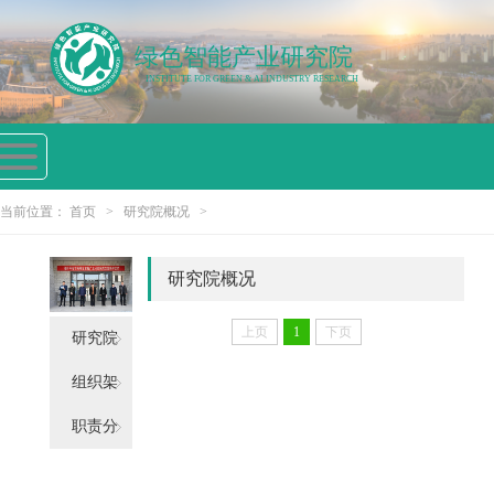
绿色智能产业研究院
INSTITUTE FOR GREEN & AI INDUSTRY RESEARCH
首页
研究院
党建园
科学研
交流合
分析测
依托学
服务指
概况
地
究
作
试
院
南
当前位置：
首页
>
研究院概况
>
首页
研究院概况
研究院概况
党建园地
上页
1
下页
研究院
简介
组织架
科学研究
构
职责分
交流合作
工
分析测试