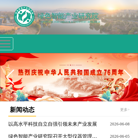
绿色智能产业研究院
INSTITUTE FOR GREEN & AI INDUSTRY RESEARCH
首页
研究院
党建园
科学研
交流合
分析测
依托学
服务指
概况
地
究
作
试
院
南
首页
研究院概况
党建园地
科学研究
新闻动态
更多>
交流合作
以高水平科技自立自强引领未来产业发展
2026-06-08
绿色智能产业研究院召开大型仪器管理工作推进会
2026-06-05
分析测试