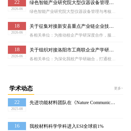
22
绿色智能产业研究院大型仪器设备管理与考核办法
2026-06
绿色智能产业研究院大型仪器设备管理与考核办法为进一步规范本院大型仪器设备运行管理，提高设备利用率，明确大型仪器设备管理人员的岗位职责和工作要求，确保仪器安全和正常运行，更好地助力教学、科研及开展社会服务，特制定本管理办法。本办法适用于归口研究院管理，且单台（套）价值≥40万元及纳入学校大型仪器共享平台的各类精密仪器设备。一、仪器管理基本条件大型仪器设备管理负责老师由各教学学院择优推荐、学校绿色智能产业研究院备案确认，...
18
关于征集对接新安县重点产业链企业技术需求的通知
2026-06
各相关单位：为推动校企产学研深度合作，服务地方产业链发展，现已收集整理新安县重点产业链企业技术难题与合作需求清单。请各学院及时转发通知及需求表，动员具备相关研究方向、有横向合作意向的教师主动对接企业，洽谈技术攻关、成果转化等合作事宜。诚请各位老师积极参与，如有兴趣或疑问，请随时与我们联系。联系人：闫老师， 68618681。绿色智能产业研究院2026年6月18日
18
关于组织对接洛阳市工商联企业产学研需求的通知
2026-06
各相关单位：为深化我校产学研融合，打通校企技术合作通道，助力地方产业创新发展，现收到洛阳市工商业联合会提供的一批存在技术攻关、成果转化、项目共建等产学研合作需求的企业清单（具体见附件，本次清单与此前孟津区科技局推送的企业需求存在部分重合，请做好甄别梳理，避免重复对接）。请各学院及时将本通知及企业需求清单转发至全体专任教师、科研团队，鼓励拥有相关科研成果、技术研发能力的教师主动联系意向企业开展洽谈，围绕技术难题攻关、...
学术动态
更多>
22
先进功能材料团队在《Nature Communications》发表重要研究成果
2025-08
16
我校材料科学学科进入ESI全球前1%