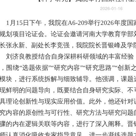
2026-01-16
1月15日下午，
我院在
A6-209举行
2026
年度国
规划项目论证会。论证会邀请河南大学
教育学部
长张永新、
副处长李竞强
，
我院院长晋银峰及学
刘济良教授结合自身深耕科研领域的丰富经验
，围绕
“选题依据”“研究内容”“研究思路”“创新
模块，
进行
系统拆解与细致辅导。他强调，课题
现鲜明的问题导向
，
既要结合自身研究实际、不
具理论创新性与现实应用价值。此外，他还针对
究内容的原创性与可行性、研究方法与研究问题
骤的内在逻辑关联等内容，进行了深入阐释。晋
师认真消化吸收专家指导意见，进一步凝练选题