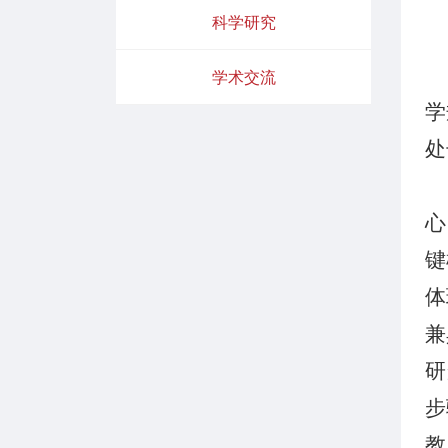
科学研究
学术交流
学
处
心
键
体
兼
研
步
教