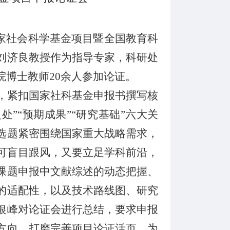
家社会科学基金
项目
暨全国教育科
刘济良
教授作为
指导
专家
，
科研处
院
博士教师
20余人参加论证。
，紧扣国家社科基金申报书撰写核
之处”“预期成果”“研究基础”六大关
选题紧密围绕国家重大战略需求，
可盲目跟风，又要立足学科前沿，
课题申报中文献综述的动态把握、
的适配性，以及技术路线图、研究
银峰对论证会进行总结，要求申报
方向，打磨完善项目论证活页，为