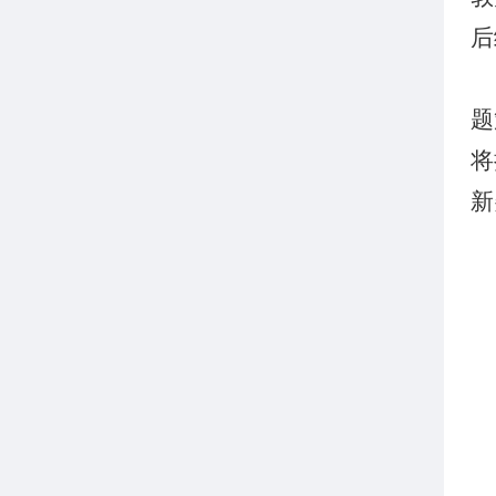
后
题
将
新