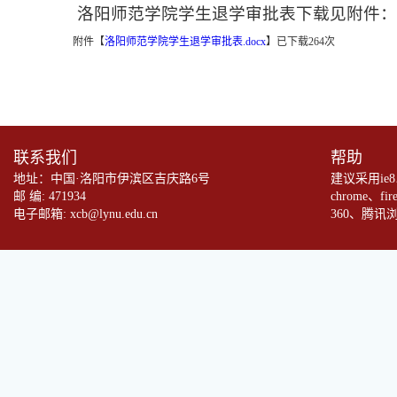
洛阳师范学院学生退学审批表下载见附件
附件【
洛阳师范学院学生退学审批表.docx
】
已下载
264
次
联系我们
帮助
地址：中国·洛阳市伊滨区吉庆路6号
建议采用ie
邮 编: 471934
chrome、fi
电子邮箱: xcb@lynu.edu.cn
360、腾