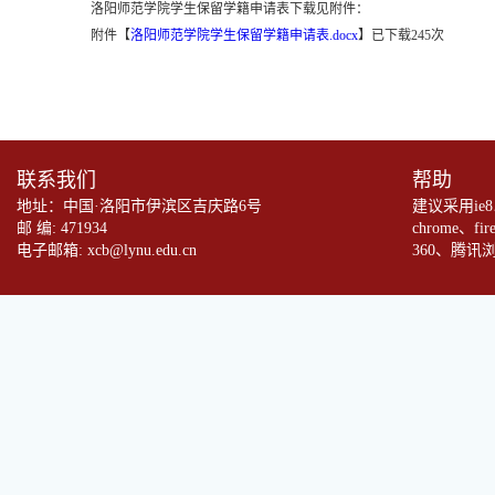
洛阳师范学院学生保留学籍申请表下载见附件：
附件【
洛阳师范学院学生保留学籍申请表.docx
】
已下载
245
次
联系我们
帮助
地址：中国·洛阳市伊滨区吉庆路6号
建议采用ie
邮 编: 471934
chrome、fi
电子邮箱: xcb@lynu.edu.cn
360、腾