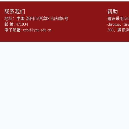
联系我们
帮助
地址：中国·洛阳市伊滨区吉庆路6号
建议采用ie
邮 编: 471934
chrome、fi
电子邮箱: xcb@lynu.edu.cn
360、腾