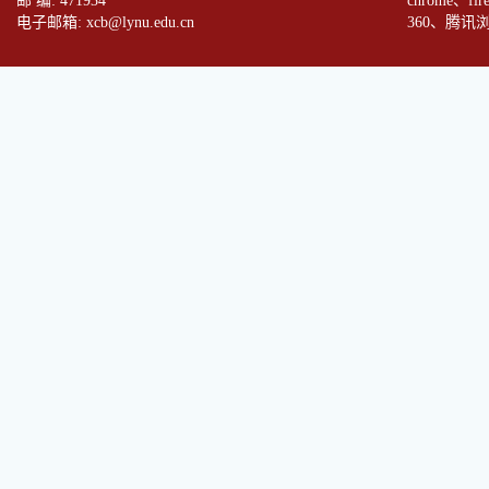
邮 编: 471934
chrome、fi
电子邮箱: xcb@lynu.edu.cn
360、腾