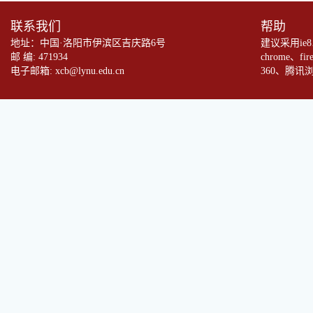
联系我们
帮助
地址：中国·洛阳市伊滨区吉庆路6号
建议采用ie
邮 编: 471934
chrome、fi
电子邮箱: xcb@lynu.edu.cn
360、腾