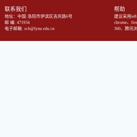
联系我们
帮助
地址：中国·洛阳市伊滨区吉庆路6号
建议采用ie
邮 编: 471934
chrome、fi
电子邮箱: xcb@lynu.edu.cn
360、腾