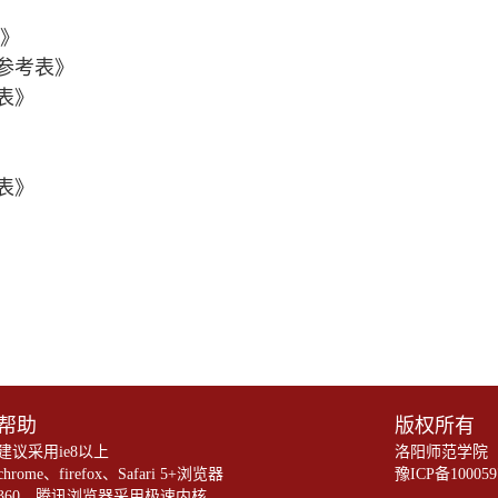
》
》
参考表》
表》
表》
帮助
版权所有
建议采用ie8以上
洛阳师范学院
chrome、firefox、Safari 5+浏览器
豫ICP备10005
360、腾讯浏览器采用极速内核