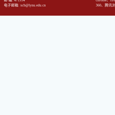
邮 编: 471934
chrome、fi
电子邮箱: xcb@lynu.edu.cn
360、腾