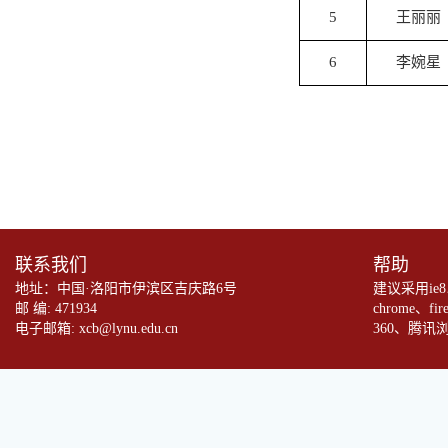
5
王丽丽
6
李婉星
联系我们
帮助
地址：中国·洛阳市伊滨区吉庆路6号
建议采用ie
邮 编: 471934
chrome、fi
电子邮箱: xcb@lynu.edu.cn
360、腾