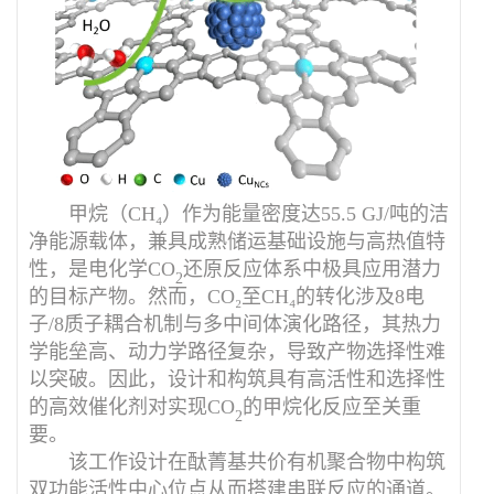
甲烷（
CH₄
）作为能量密度达
55.5 GJ/
吨的洁
净能源载体，兼具成熟储运基础设施与高热值特
性，是电化学
CO
还原反应体系中极具应用潜力
2
的目标产物。然而，
CO₂
至
CH₄
的转化涉及
8
电
子
/8
质子耦合机制与多中间体演化路径，其热力
学能垒高、动力学路径复杂，导致产物选择性难
以突破。因此，设计和构筑具有高活性和选择性
的高效催化剂对实现
CO
的甲烷化反应至关重
2
要。
该工作设计在酞菁基共价有机聚合物中构筑
双功能活性中心位点从而搭建串联反应的通道。