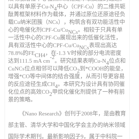
以具有单原子
Cu-N
中心（
CPF-Cu
）的二维共轭
4
酞菁框架材料作为载体，并通过原位还原途径负
载
Cu
纳米团簇（
NCs
），构筑含有双功能活性中
心的电催化剂
CPF-Cu/Cu
。相较于只具有单
NCs
一活性中心的
CPF-Cu
展现出来的低催化活性，
具有双活性中心的
CPF-Cu/Cu
表现出高达
NCs
78.8%
的
FE
，在
-1.3 V
时候的部分电流密度
CH4
-2
达到
111.5 mA cm
。
研究结果表明
Cu-N
位点和
4
CuNCs
位点相邻可以降低
CO
到
*COOH
的能垒，
2
增强
*CO
等中间体的结合强度，从而引导更容易
的反应途径生成
CH
。本研究为设计具有协同催
4
化位点的高效
CO
甲烷化催化剂提供了
一种有前
2
景的策略。
《
Nano Research
》创刊于
20
08
年，是由教育
部主管、清华大学和中国化学会主办的纳米领域
国际学术期刊
。最新影响因子
9
，属于中科院一