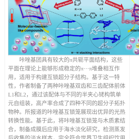
咔唑基团具有较大的π共轭平面结构，这些
平面在理论上能够形成稳定的π···π堆叠相互作
用，适用于构建互锁超分子结构。基于这一特
性，作者制备了两种咔唑基双齿和三齿配体前体
L1和L2，通过该配体与不同的半夹心铑构筑单
元自组装，高产率合成了四种不同的超分子拓扑
物种。所报道的咔唑基互锁笼展现出优异的光热
转换性能。基于此，将咔唑基互锁笼与木质素结
合，制备成膜后应用于海水淡化研究，检测蒸发
后收集的淡水样本，完全符合世界卫生组织饮用