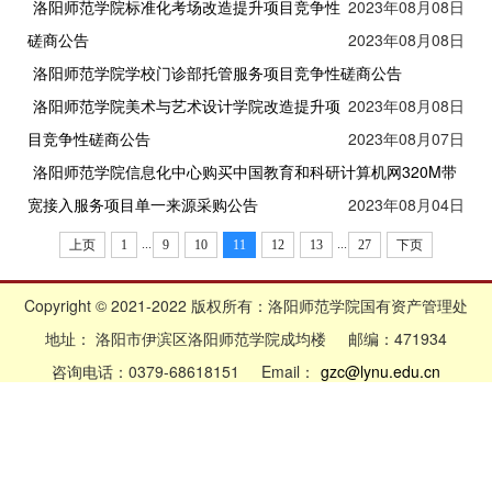
洛阳师范学院标准化考场改造提升项目竞争性
2023年08月08日
磋商公告
2023年08月08日
洛阳师范学院学校门诊部托管服务项目竞争性磋商公告
洛阳师范学院美术与艺术设计学院改造提升项
2023年08月08日
目竞争性磋商公告
2023年08月07日
洛阳师范学院信息化中心购买中国教育和科研计算机网320M带
宽接入服务项目单一来源采购公告
2023年08月04日
...
...
上页
1
9
10
11
12
13
27
下页
Copyright © 2021-2022 版权所有：洛阳师范学院国有资产管理处
地址： 洛阳市伊滨区洛阳师范学院成均楼 邮编：471934
咨询电话：0379-68618151 Email：
gzc@lynu.edu.cn