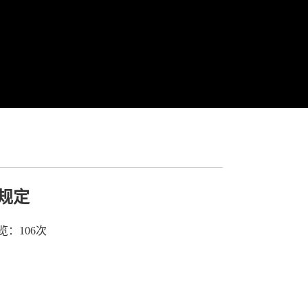
规定
浏览：
106
次