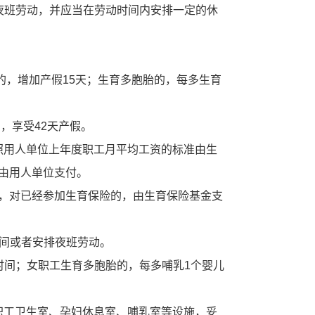
班劳动，并应当在劳动时间内安排一定的休
的，增加产假15天；生育多胞胎的，每多生育
，享受42天产假。
用人单位上年度职工月平均工资的标准由生
由用人单位支付。
，对已经参加生育保险的，由生育保险基金支
间或者安排夜班劳动。
间；女职工生育多胞胎的，每多哺乳1个婴儿
工卫生室、孕妇休息室、哺乳室等设施，妥