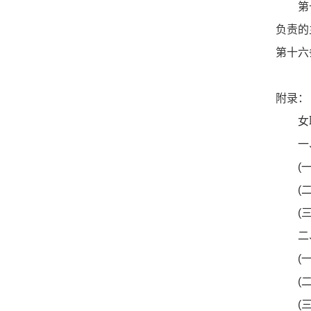
第十五
负责的
第十六
附录：
女职
一、
(一)
(二)
(三)
二、
(一)
(二)
(三)