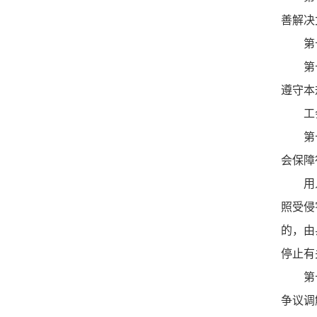
善解决
第十一
第十二
遵守本
工会
第十三
会保障
用人单
照受侵
的，由
停止有
第十四
争议调