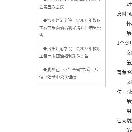
对怀孕
会第五次会议
息时间
◆洛阳师范学院工会2025年教职
怀孕
工春节米面油福利采购项目结果公
第七条
告
1个婴
◆洛阳师范学院工会2025年教职
女职工
工春节米面油福利采购公告
第八条
◆我校在2024年全省“书香三八”
育保险
读书活动中荣获佳绩
女职工
付；对
第九条
用人单
每天增
第十条