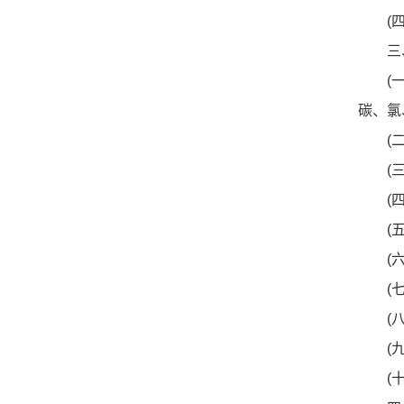
(四)
三、
(一)
碳、氯
(二)
(三)
(四)
(五)
(六)
(七)
(八)
(九)
(十)