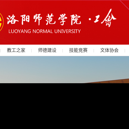
教工之家
师德建设
技能竞赛
文体协会
|
|
|
|
|