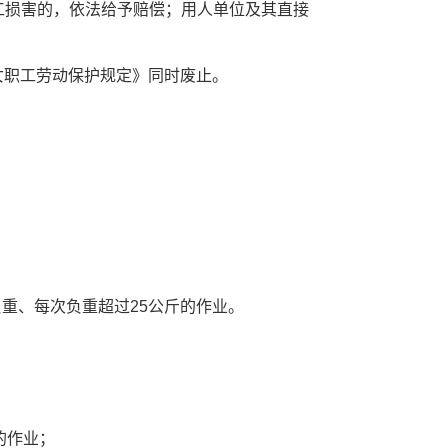
损害的，依法给予赔偿；用人单位及其直接
《女职工劳动保护规定》同时废止。
重、每次负重超过25公斤的作业。
；
；
的作业；