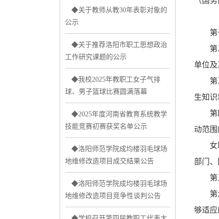
（国务
◆关于教师从教30年表彰对象的
公示
第一条
◆关于推荐洛阳市职工思想政治
第二条
工作研究课题的公示
单位及
◆我校2025年教职工女子气排
第三条
球、男子篮球比赛圆满落幕
生知识
第四条
◆2025年度河南省教育系统教学
技能竞赛初赛获奖名单公示
动范围
女职工
◆洛阳师范学院成均楼羽毛球场
地维修改造项目成交结果公告
部门、
第五条
◆洛阳师范学院成均楼羽毛球场
第六条
地维修改造项目竞争性谈判公告
够适应
◆学校召开第四届教职工代表大