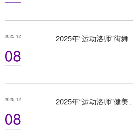
2025-12
2025年“运动洛师”街舞比赛圆满落幕 青春舞动校园舞台
08
2025-12
2025年“运动洛师”健美操比赛成功举办 展现校园体育美育融合成果
08