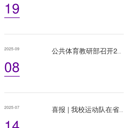
19
2025-09
公共体育教研部召开2025-2026学年第一学期工作部署会议
08
2025-07
喜报 | 我校运动队在省级比赛中捷报频传
14