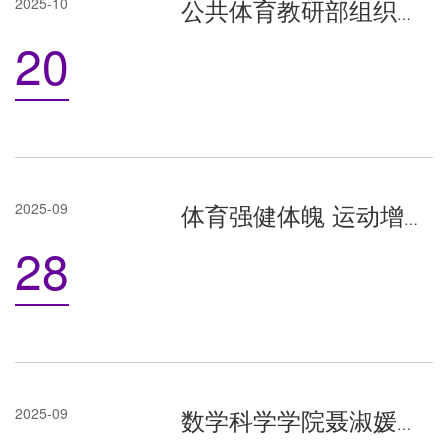
2025-10
公共体育教研部组织开展篮球裁判培训活动
20
2025-09
体育强健体魄 运动增彩人生 ——洛阳师范学院公共体育教研部开展传统体育文化宣传与传承活动
28
2025-09
数学科学学院聂淑媛教授应邀到公共体育教研部开展师德师风宣讲活动