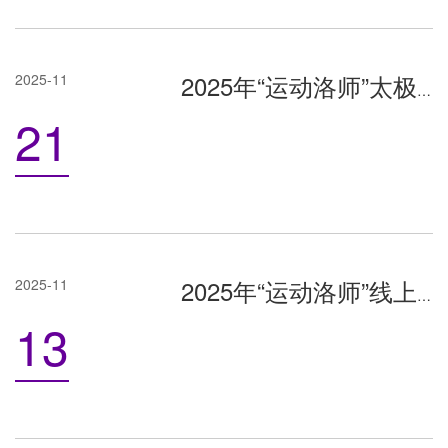
2025-11
2025年“运动洛师”太极拳比赛圆满落幕
21
2025-11
2025年“运动洛师”线上武术比赛圆满落幕 各学院积极参与展现传统武术风采
13