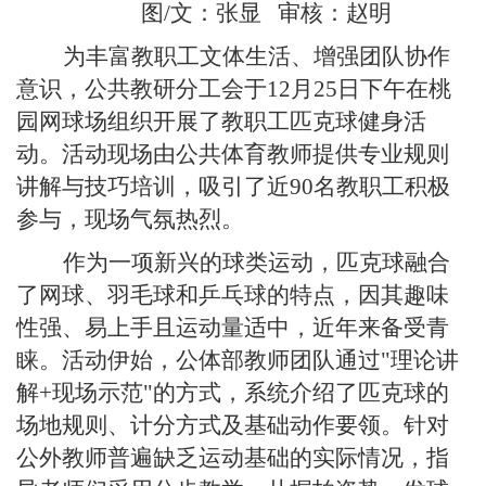
图
/文：张显 审核：赵明
为丰富教职工文体生活、增强团队协作
意识，公共教研分工会于
12
月
25
日下午在
桃
园网球场
组织开展了教职工匹克球健身活
动
。
活动现场由公共体育教师
提供专业规则
讲解与技巧培训，吸引了
近
90名
教职工积极
参与，现场气氛热烈。
作为一项新兴的球类运动，匹克球融合
了网球、羽毛球和乒乓球的特点，因其趣味
性强、易上手且运动量适中，近年来备受青
睐。活动伊始，公体部教师团队通过
"理论讲
解+现场示范"的方式，系统介绍了匹克球的
场地规则、计分方式及基础动作要领。针对
公外教师普遍缺乏运动基础的实际情况，指