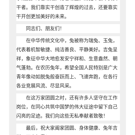
干者。我们靠实干创造了辉煌的过去，还要靠实
干开创更加美好的未来。
同志们、朋友们！
在中华传统文化中，兔被称为瑞兔、玉兔，
代表着机智敏捷、纯洁善良、平静美好。吉兔呈
祥，象征中华大地愈发安宁祥和、生意盎然、朝
气蓬勃。在农历兔年，希望全国人民特别是广大
青年像动如脱兔般奋跃而上、飞速奔跑，在各行
各业竞展风流、尽显风采。
在这万家团圆之时，还有许多人坚守在工作
岗位，在同心共筑中国梦的伟大征途中留下自己
闪亮的足迹。我们向这些无私奉献者致敬！
最后，祝大家阖家团圆、身体健康、兔年吉