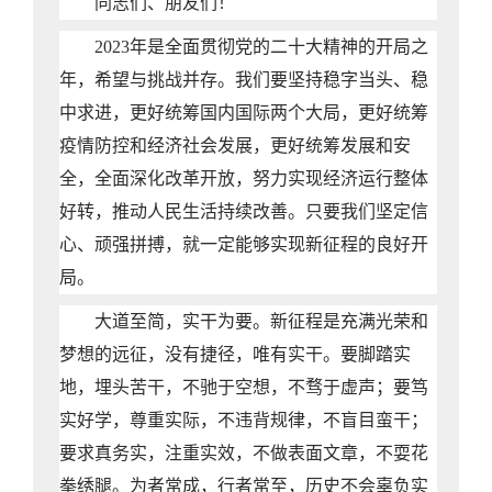
同志们、朋友们！
2023年是全面贯彻党的二十大精神的开局之
年，希望与挑战并存。我们要坚持稳字当头、稳
中求进，更好统筹国内国际两个大局，更好统筹
疫情防控和经济社会发展，更好统筹发展和安
全，全面深化改革开放，努力实现经济运行整体
好转，推动人民生活持续改善。只要我们坚定信
心、顽强拼搏，就一定能够实现新征程的良好开
局。
大道至简，实干为要。新征程是充满光荣和
梦想的远征，没有捷径，唯有实干。要脚踏实
地，埋头苦干，不驰于空想，不骛于虚声；要笃
实好学，尊重实际，不违背规律，不盲目蛮干；
要求真务实，注重实效，不做表面文章，不耍花
拳绣腿。为者常成，行者常至，历史不会辜负实