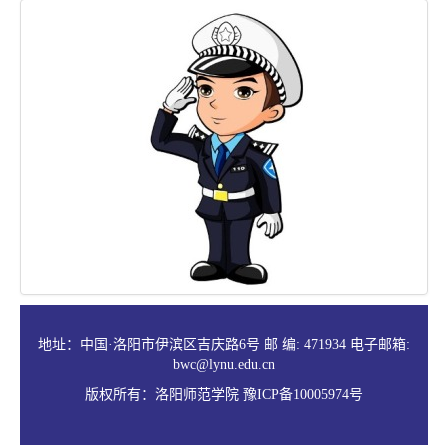
地址：中国·洛阳市伊滨区吉庆路6号 邮 编: 471934 电子邮箱:
bwc@lynu.edu.cn
版权所有：洛阳师范学院 豫ICP备10005974号