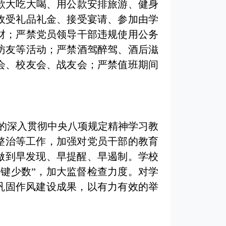
款大吃大喝、用公款安排旅游、健身
收受礼品礼金、接受宴请、参加由学
财；严禁党员领导干部违规使用公务
访友等活动；严禁酒驾醉驾、酒后滋
会、校友会、战友会；严禁值班期间
的深入贯彻中央八项规定精神学习教
整治等工作，加强对党员干部的教育
做到早发现、早提醒、早遏制。学校
键少数”，加大监督检查力度。对学
巩固作风建设成果，以有力有效的举