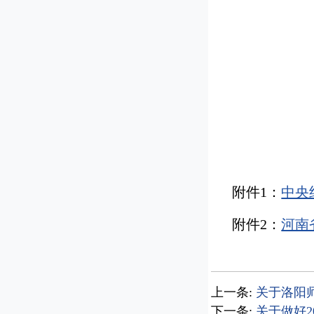
附件1：
中央
附件2：
河南
上一条:
关于洛阳
下一条:
关于做好2