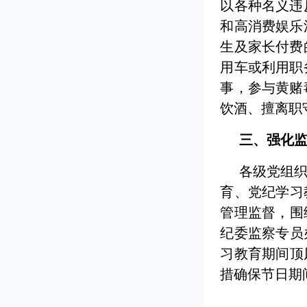
以各种名义违
和高消费娱乐
生及家长付费
用车或利用职
事，参与黄赌
饮酒、擅离职
三、强化
各级党组
育、党纪学习
管理监督，围
纪委监察专员
习教育期间顶
措确保节日期