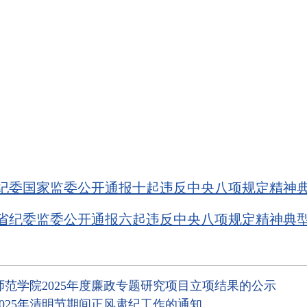
20
纪委国家监委公开通报十起违反中央八项规定精神
省纪委监委公开通报六起违反中央八项规定精神典
师范学院2025年度廉政专题研究项目立项结果的公示
025年清明节期间正风肃纪工作的通知