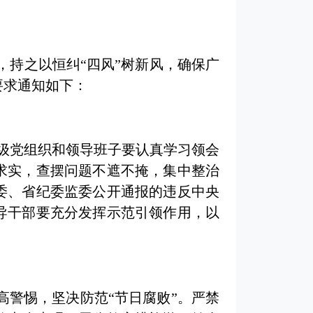
，持之以恒纠“四风”树新风，确保广
要求通知如下：
级党组织和领导班子要认真学习领会
求实，查摆问题不遮不掩，集中整治
委、省纪委监委公开通报的违反中央
导干部要充分发挥示范引领作用，以
高警惕，坚决防范“节日腐败”。严禁