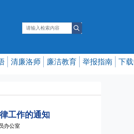
悟
清廉洛师
廉洁教育
举报指南
下载
自律工作的通知
专员办公室