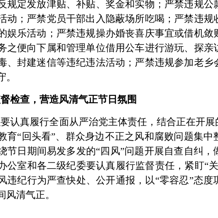
反规定发放津贴、补贴、奖金和实物；严禁违规公
活动；严禁党员干部出入隐蔽场所吃喝；严禁违规
的娱乐活动；严禁违规操办婚丧喜庆事宜或借机敛
务之便向下属和管理单位借用公车进行游玩、探亲
毒、封建迷信等违纪违法活动；严禁违规参加老乡
守。
监督检查，营造风清气正节日氛围
织要认真履行全面从严治党主体责任，结合正在开展
教育“回头看”、群众身边不正之风和腐败问题集中
绕节日期间易发多发的“四风”问题开展自查自纠，
办公室和各二级纪委要认真履行监督责任，紧盯“关
风违纪行为严查快处、公开通报，以“零容忍”态度
间风清气正。