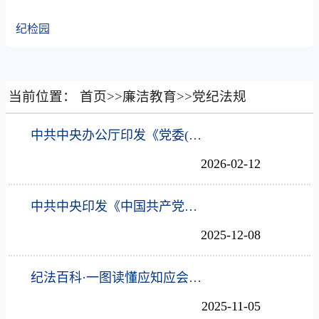
纪检园
当前位置：
首页
>>
廉洁教育
>>
党纪法规
中共中央办公厅印发《党委(党组)对下级党组织“一把手”开展监督谈话工作办法》
2026-02-12
中共中央印发《中国共产党工作机关条例》
2025-12-08
纪法百科·一图读懂应知应会党纪法规丨纪检监察机关处理检举控告工作规则
2025-11-05