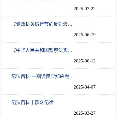
2025-07-22
《党政机关厉行节约反对浪费条例》
2025-06-19
《中华人民共和国监察法实施条例》
2025-06-12
纪法百科·一图读懂应知应会党纪法规丨《中国共产党纪律检查委员会工作条例》
2025-04-07
纪法百科丨群众纪律
2025-03-27