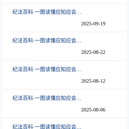
纪法百科·一图读懂应知应会党纪法规丨事业单位领导人员管理规定
2025-09-19
纪法百科·一图读懂应知应会党纪法规丨党政机关办公用房管理办法
2025-08-22
纪法百科·一图读懂应知应会党纪法规丨党政机关公务用车管理办法
2025-08-12
纪法百科·一图读懂应知应会党纪法规丨党政机关国内公务接待管理规定
2025-08-06
纪法百科·一图读懂应知应会党纪法规丨中华人民共和国监察官法