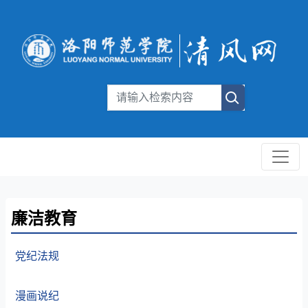
廉洁教育
党纪法规
漫画说纪