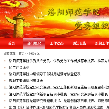
首页
部门概况
工作动态
通知公告
组织工作
当前位置：
首页
>>
下载专区
洛阳师范学院优秀共产党员、优秀党务工作者推荐审批表、推荐对
民主评议表格
洛阳师范学院中层领导干部试用期满考核登记表
教职工兼职情况统计表
洛阳师范学院党建研究课题、党建工作创新项目重要事项变更审批
洛阳师范学院党建创新项目结项审批表、党建研究课题结项审批表
洛阳师范学院党建研究课题申报书、党建创新项目申报表、师德师风专
出国（境）证件办理--洛阳师范学院登记备案人员办理因私出国（境）