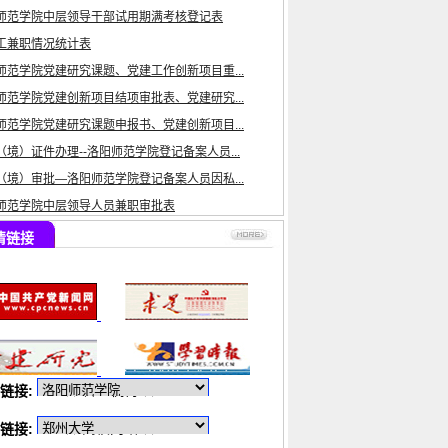
师范学院中层领导干部试用期满考核登记表
工兼职情况统计表
师范学院党建研究课题、党建工作创新项目重...
师范学院党建创新项目结项审批表、党建研究...
师范学院党建研究课题申报书、党建创新项目...
（境）证件办理--洛阳师范学院登记备案人员...
（境）审批—洛阳师范学院登记备案人员因私...
师范学院中层领导人员兼职审批表
情链接
-- ☆ 管理机构 ☆ --
链接:
-- ☆ 高校网站 ☆ --
链接: