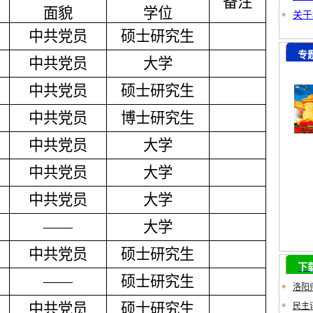
备注
面貌
学位
关于
中共党员
硕士研究生
专
中共党员
大学
中共党员
硕士研究生
中共党员
博士研究生
中共党员
大学
中共党员
大学
中共党员
大学
——
大学
中共党员
硕士研究生
下
——
硕士研究生
洛阳
中共党员
硕士研究生
民主