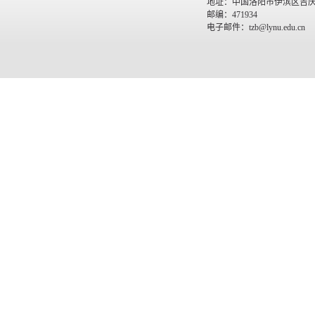
地址：中国洛阳市伊滨区吉庆
邮编：471934
电子邮件：tzb@lynu.edu.cn